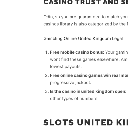
CASINO TRUST AND S
Odin, so you are guaranteed to match your 
casinos library is also categorized by the
Gambling Online United Kingdom Legal
Free mobile casino bonus:
Your gaming
wont find these games elsewhere, Amer
lowest payouts.
Free online casino games win real mo
progressive jackpot.
Is the casino in united kingdom open:
other types of numbers.
SLOTS UNITED K